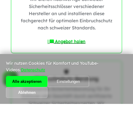
Sicherheitsschlösser verschiedener
Hersteller an und installieren diese
fachgerecht für optimalen Einbruchschutz
nach schweizer Standards.
|
Angebot holen
Wir nutzen Cookies für Komfort und YouTube-
Videos.
Datenschutz
Einbruchschutz-Beratung
Alle akzeptieren
Einstellungen
0
Umfassende Sicherheitsberatung für Ihr
Ablehnen
Zuhause oder Geschäft durch zertifizierte
Schweizer Sicherheitsexperten. Wir
analysieren potenzielle Schwachstellen und
erstellen ein maßgeschneidertes Konzept
zur Optimierung Ihres Einbruchschutzes
0
gemäß den aktuellen SES-Richtlinien.