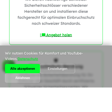
Sicherheitsschlösser verschiedener
Hersteller an und installieren diese
1
fachgerecht für optimalen Einbruchschutz
1
1
nach schweizer Standards.
|
Angebot holen
Wir nutzen Cookies für Komfort und YouTube-
Videos.
Datenschutz
Einbruchschutz-Beratung
Alle akzeptieren
Einstellungen
Umfassende Sicherheitsberatung für Ihr
0
Ablehnen
Zuhause oder Geschäft durch zertifizierte
Schweizer Sicherheitsexperten. Wir
analysieren potenzielle Schwachstellen und
erstellen ein maßgeschneidertes Konzept
zur Optimierung Ihres Einbruchschutzes
gemäß den aktuellen SES-Richtlinien.