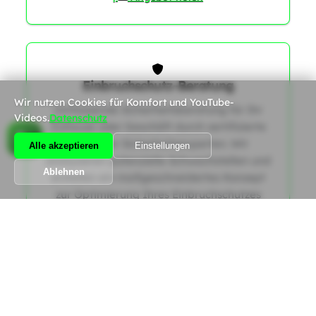
1
0
Einbruchschutz-Beratung
Wir nutzen Cookies für Komfort und YouTube-
Umfassende Sicherheitsberatung für Ihr
Videos.
Datenschutz
Zuhause oder Geschäft durch zertifizierte
Schweizer Sicherheitsexperten. Wir
Alle akzeptieren
Einstellungen
analysieren potenzielle Schwachstellen und
Ablehnen
erstellen ein maßgeschneidertes Konzept
zur Optimierung Ihres Einbruchschutzes
gemäß den aktuellen SES-Richtlinien.
|
Angebot holen
Alle Dienstleistungen anzeigen