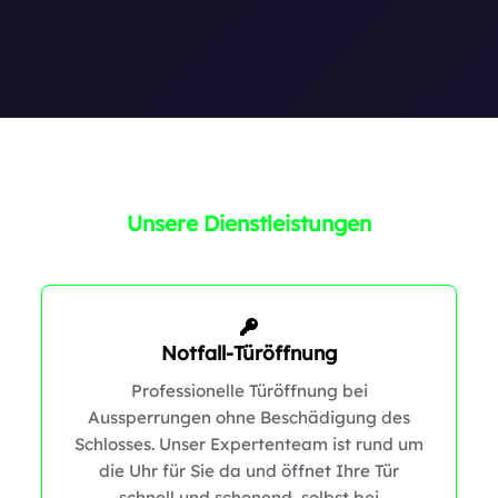
1
1
0
0
Unsere Dienstleistungen
Notfall-Türöffnung
Professionelle Türöffnung bei
Aussperrungen ohne Beschädigung des
0
0
Schlosses. Unser Expertenteam ist rund um
1
die Uhr für Sie da und öffnet Ihre Tür
schnell und schonend, selbst bei