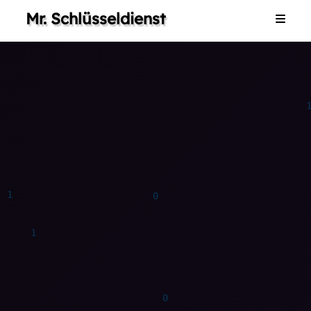
Mr. Schlüsseldienst
Home
0
1
1
0
1
0
1
0
1
0
0
0
Dienstleistungen
1
1
0
Galerie
Impressum
Kontakt
0
1
1
1