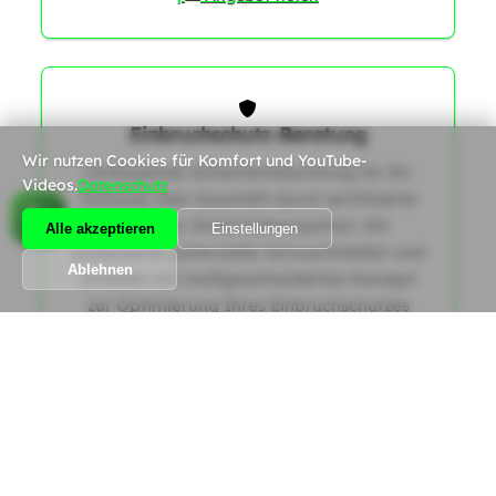
Einbruchschutz-Beratung
1
Wir nutzen Cookies für Komfort und YouTube-
Umfassende Sicherheitsberatung für Ihr
Videos.
Datenschutz
Zuhause oder Geschäft durch zertifizierte
Schweizer Sicherheitsexperten. Wir
Alle akzeptieren
Einstellungen
analysieren potenzielle Schwachstellen und
Ablehnen
erstellen ein maßgeschneidertes Konzept
zur Optimierung Ihres Einbruchschutzes
gemäß den aktuellen SES-Richtlinien.
|
Angebot holen
Alle Dienstleistungen anzeigen