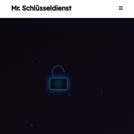
Mr. Schlüsseldienst
Home
1
1
1
1
0
0
0
0
1
1
0
Dienstleistungen
0
Galerie
0
Impressum
Kontakt
0
1
1