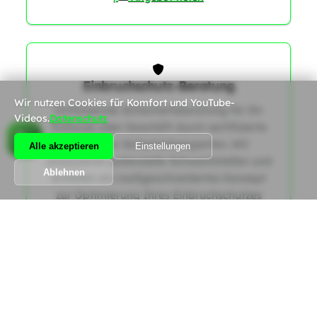
1
Einbruchschutz-Beratung
Wir nutzen Cookies für Komfort und YouTube-
Umfassende Sicherheitsberatung für Ihr
Videos.
Datenschutz
Zuhause oder Geschäft durch zertifizierte
Schweizer Sicherheitsexperten. Wir
Alle akzeptieren
Einstellungen
analysieren potenzielle Schwachstellen und
Ablehnen
erstellen ein maßgeschneidertes Konzept
zur Optimierung Ihres Einbruchschutzes
gemäß den aktuellen SES-Richtlinien.
|
Angebot holen
Alle Dienstleistungen anzeigen