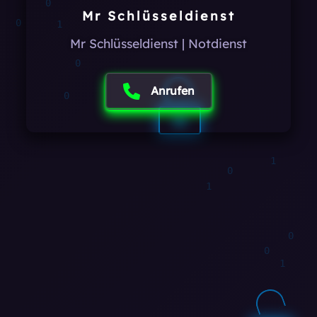
Mr Schlüsseldienst
0
Mr Schlüsseldienst | Notdienst
1
Anrufen
0
1
1
0
1
1
0