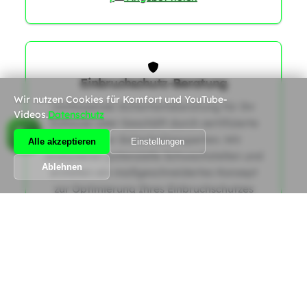
0
Einbruchschutz-Beratung
Wir nutzen Cookies für Komfort und YouTube-
Umfassende Sicherheitsberatung für Ihr
Videos.
Datenschutz
Zuhause oder Geschäft durch zertifizierte
Schweizer Sicherheitsexperten. Wir
Alle akzeptieren
Einstellungen
analysieren potenzielle Schwachstellen und
Ablehnen
erstellen ein maßgeschneidertes Konzept
zur Optimierung Ihres Einbruchschutzes
gemäß den aktuellen SES-Richtlinien.
|
Angebot holen
Alle Dienstleistungen anzeigen