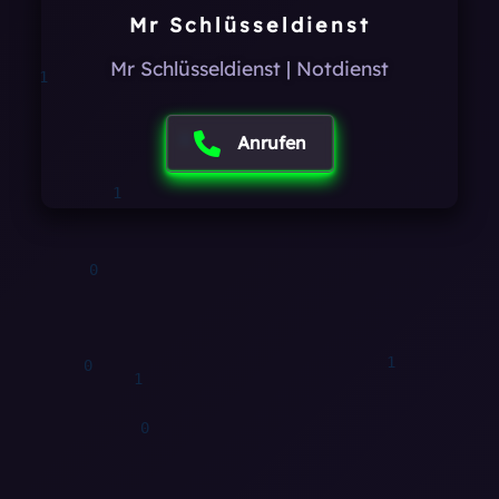
0
Mr Schlüsseldienst
1
1
1
Mr Schlüsseldienst | Notdienst
1
0
Anrufen
1
1
1
1
0
0