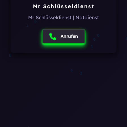
1
Mr Schlüsseldienst
0
Mr Schlüsseldienst | Notdienst
Anrufen
0
1
0