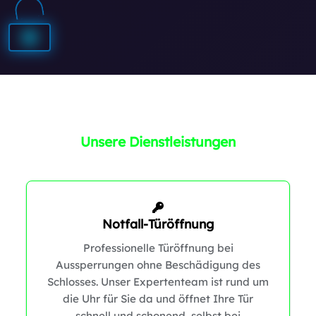
1
0
Unsere Dienstleistungen
1
Notfall-Türöffnung
Professionelle Türöffnung bei
Aussperrungen ohne Beschädigung des
1
Schlosses. Unser Expertenteam ist rund um
die Uhr für Sie da und öffnet Ihre Tür
schnell und schonend, selbst bei