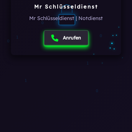
0
Mr Schlüsseldienst
1
Mr Schlüsseldienst | Notdienst
0
1
Anrufen
1
0
0
0
0
1
0