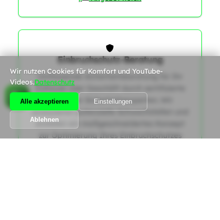
Einbruchschutz-Beratung
Wir nutzen Cookies für Komfort und YouTube-
Umfassende Sicherheitsberatung für Ihr
Videos.
Datenschutz
Zuhause oder Geschäft durch zertifizierte
Schweizer Sicherheitsexperten. Wir
Alle akzeptieren
Einstellungen
analysieren potenzielle Schwachstellen und
Ablehnen
erstellen ein maßgeschneidertes Konzept
zur Optimierung Ihres Einbruchschutzes
gemäß den aktuellen SES-Richtlinien.
1
|
Angebot holen
Alle Dienstleistungen anzeigen