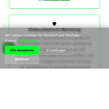
1
Einbruchschutz-Beratung
Wir nutzen Cookies für Komfort und YouTube-
Umfassende Sicherheitsberatung für Ihr
Videos.
Datenschutz
Zuhause oder Geschäft durch zertifizierte
Schweizer Sicherheitsexperten. Wir
Alle akzeptieren
Einstellungen
analysieren potenzielle Schwachstellen und
Ablehnen
erstellen ein maßgeschneidertes Konzept
zur Optimierung Ihres Einbruchschutzes
gemäß den aktuellen SES-Richtlinien.
|
Angebot holen
Alle Dienstleistungen anzeigen