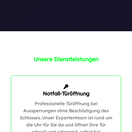
1
Unsere Dienstleistungen
0
Notfall-Türöffnung
0
Professionelle Türöffnung bei
Aussperrungen ohne Beschädigung des
Schlosses. Unser Expertenteam ist rund um
die Uhr für Sie da und öffnet Ihre Tür
schnell und schonend, selbst bei