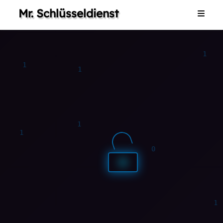
Mr. Schlüsseldienst
Home
1
1
0
0
0
1
1
0
1
1
1
0
1
1
0
0
0
1
Dienstleistungen
Galerie
Impressum
1
Kontakt
1
0
0
0