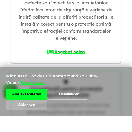
defecte sau învechite și al încuietorilor.
Oferim încuietori de siguranță elvețiene de
înaltă calitate de la diferiți producători și le
instalăm corect pentru o protecție optimă
împotriva efracției conform standardelor
elvețiene.
|
Angebot holen
Wir nutzen Cookies für Komfort und YouTube-
Videos.
Datenschutz
0
Consultanță pentru protecția
0
împotriva efracției
Alle akzeptieren
Einstellungen
Consultanță cuprinzătoare în materie de
Ablehnen
0
securitate pentru casa sau afacerea
dumneavoastră, oferită de experți în
securitate elvețieni certificați. Analizăm