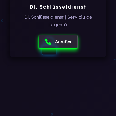
Dl. Schlüsseldienst
Dl. Schlüsseldienst | Serviciu de
0
urgență
0
1
Anrufen
1
0
1
0
1
1
0
1
1
0
1
0
0