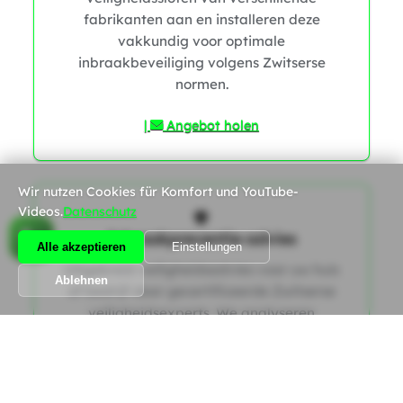
fabrikanten aan en installeren deze
vakkundig voor optimale
inbraakbeveiliging volgens Zwitserse
normen.
|
Angebot holen
Wir nutzen Cookies für Komfort und YouTube-
Videos.
Datenschutz
Inbraakpreventie-advies
Alle akzeptieren
Einstellungen
Uitgebreid veiligheidsadvies voor uw huis
Ablehnen
of bedrijf door gecertificeerde Zwitserse
veiligheidsexperts. We analyseren
potentiële kwetsbaarheden en stellen een
op maat gemaakt concept op om uw
inbraakpreventie te optimaliseren volgens
de huidige SES-richtlijnen.