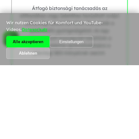
Átfogó biztonsági tanácsadás az
otthonához vagy üzletéhez tanúsított svájci
Wir nutzen Cookies für Komfort und YouTube-
biztonsági szakértők által. Elemezzük a
Videos.
Datenschutz
potenciális gyengeségeket, és egy
testreszabott koncepciót készítünk a
Alle akzeptieren
Einstellungen
betörésvédelme optimalizálására a
jelenlegi SES-irányelvek szerint.
Ablehnen
|
Angebot holen
0
Alle Dienstleistungen anzeigen