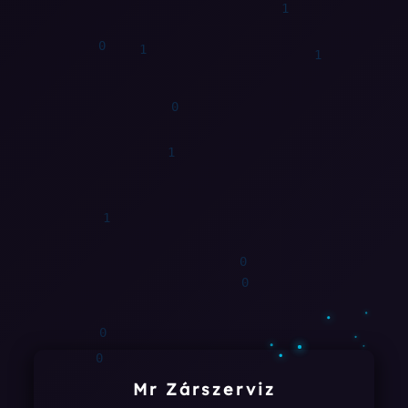
1
0
1
1
0
1
1
0
Mr Zárszerviz