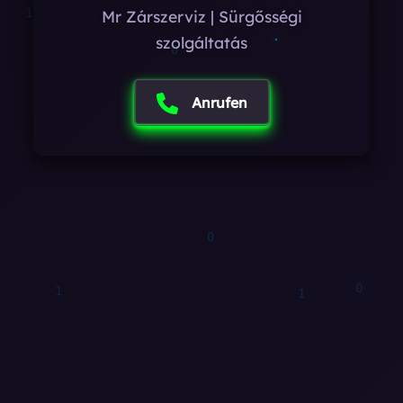
0
Mr Zárszerviz | Sürgősségi
szolgáltatás
Anrufen
1
1
1
1
1
1
1
1
1
0