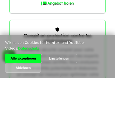
|
Angebot holen
Conseil en protection contre les
cambriolages
Wir nutzen Cookies für Komfort und YouTube-
Videos.
Datenschutz
Conseil en sécurité complet pour votre
maison ou votre entreprise par des experts
Alle akzeptieren
Einstellungen
en sécurité suisses certifiés. Nous analysons
les vulnérabilités potentielles et élaborons
Ablehnen
un concept sur mesure pour optimiser votre
protection contre les cambriolages
conformément aux directives SES actuelles.
|
Angebot holen