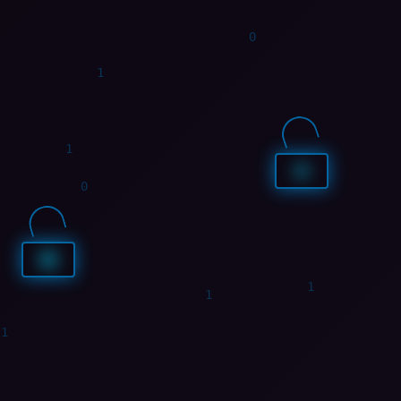
1
0
0
1
1
1